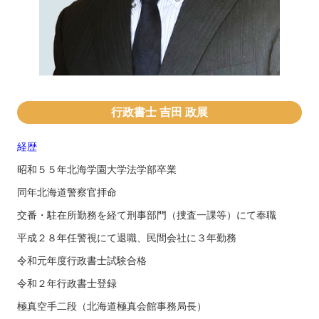
行政書士 吉田 政展
経歴
昭和５５年北海学園大学法学部卒業
同年北海道警察官拝命
交番・駐在所勤務を経て刑事部門（捜査一課等）にて奉職
平成２８年任警視にて退職、民間会社に３年勤務
令和元年度行政書士試験合格
令和２年行政書士登録
極真空手二段（北海道極真会館事務局長）